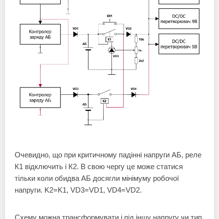
Очевидно, що при критичному падінні напруги АБ, реле
К1 відключить і К2. В свою чергу це може статися
тільки коли обидва АБ досягли мінімуму робочої
напруги. K2=K1, VD3=VD1, VD4=VD2.
Схему можна трансформувати і під іншу напругу чи тип