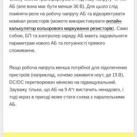
АБ (але вона має бути менше 36 В). Для цього слід
поміняти реле на робочу напругу АБ та відкоректувати
номінал резисторів (можете використовувати
онлайн-
калькулятор кольорового маркування резисторів
). Само
собою, БП та контролер заряду АБ мають задовільняти
параметрам нового АБ та потужності прямого
споживання.
Якщо робоча напруга менша потрібної для підключених
пристроїв (наприклад, хочемо заживити ноут, де 19 В),
DC/DC перетворювач міняємо на підвищувальний.
Зауважу тільки, що АБ на 9 А*г вистачить ненадовго, і
тоді якраз в пригоді може стати схема з паралельними
АБ.