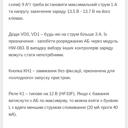
схемі) 9 А*г треба встановити максимальний струм 1 А
та напругу закінчення заряду 13.5 В - 13.7 В на його
клемах.
Діоди VD0, VD1 – будь-які на струм більше 3 А. Їх
призначення - запобігти розряджанню АБ через модуль
HW-083. В випадку вибору інших контролерів заряду
можуть стати непотрібними.
Кнопка КН1 – замикання без фіксації, призначена для
«холодного» запуску пристрою.
Реле К1 – типове на 12 В (HF33F). Якщо є бажання
витиснути з АБ по максимуму, то можна взяти з буквою
L з вдвічі меншим струмом споживання (20 мА проти 40
мА).