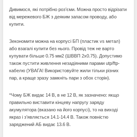
Дивимося, які потрібно роз’єми. Можна просто відрізати
від мережевого БЖ з деяким запасом проводу, або
купити.
Зекономити можна на корпусі БП (пластик vs метал)
або взагалі купити без нього. Провід теж не варто
купувати більше 0.75 мм2 (ШВВП 2х0.75). Допустимо
також пустити живлення незадіяними парами utp/ftp-
кабелю (УВАГА! Використовуйте жили тільки різних
пар, а краще зразу замкніть пари з обох сторін).
*Чому БЖ видає 14 В, в не 12 В, як зазначено: якщо
правильно виставити кінцеву напругу заряду
акумулятора (вказано на його корпусі), то на виході
якраз і з’являється 14.1-14.4 В. Також повністю
заряджений АБ видає 13.6 В.