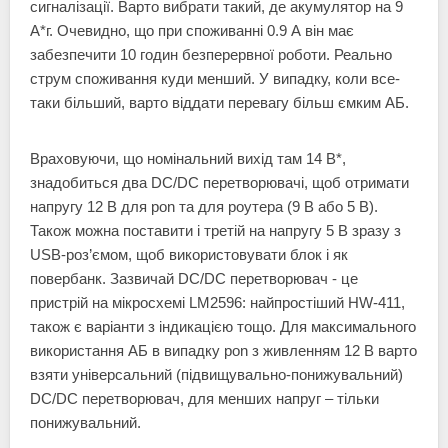
сигналізації. Варто вибрати такий, де акумулятор на 9
А*г. Очевидно, що при споживанні 0.9 А він має
забезпечити 10 годин безперервної роботи. Реально
струм споживання куди менший. У випадку, коли все-
таки більший, варто віддати перевагу більш ємким АБ.
Враховуючи, що номінальний вихід там 14 В*,
знадобиться два DC/DC перетворювачі, щоб отримати
напругу 12 В для pon та для роутера (9 В або 5 В).
Також можна поставити і третій на напругу 5 В зразу з
USB-роз’ємом, щоб використовувати блок і як
повербанк. Зазвичай DC/DC перетворювач - це
пристрій на мікросхемі LM2596: найпростіший HW-411,
також є варіанти з індикацією тощо. Для максимального
використання АБ в випадку pon з живленням 12 В варто
взяти універсальний (підвищувально-понижувальний)
DC/DC перетворювач, для менших напруг – тільки
понижувальний.