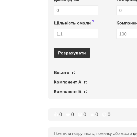
?
Щільність смоли
Компонен
Розрахувати
Всього, г:
Компонент А, г:
Компонент Б, г:
0
0
0
0
0
👍
❤️
😀
🔥
😕
Помітили незручність, помилку або маєте і