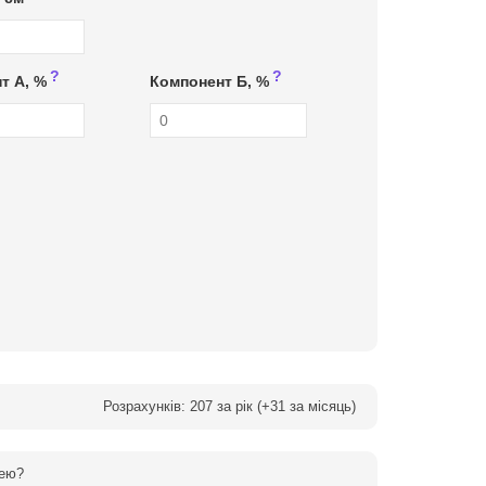
?
?
т А, %
Компонент Б, %
Розрахунків:
207
за рік (+
31
за місяць)
дею?