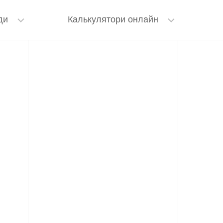
ди
Калькулятори онлайн
езперебійник для роутера
Калькулятор канви
кумуляторна лампа
Калькулятор бісеру
Калькулятор пряжі
Калькулятор макраме
Калькулятор епоксидної смоли
Калькулятор для свічок
Кольорове маркування резисторів