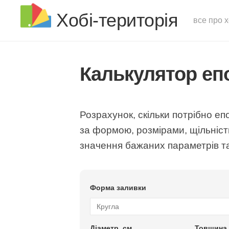
Хобі-територія
все про х
Калькулятор еп
Розрахунок, скільки потрібно е
за формою, розмірами, щільніст
значення бажаних параметрів та
Форма заливки
Діаметр, см
Товщина,