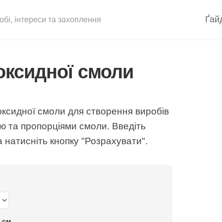
Ґай
обі, інтереси та захоплення
Б
оксидної смоли
А
поксидної смоли для створення виробів
ю та пропорціями смоли. Введіть
 натисніть кнопку "Розрахувати".
 см