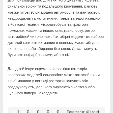
Для початківців або для тих, кого цікавить лише етап
фінальної збірки та подальшого керування, існують
майже готові збірні моделі автомобілів та вантажівок,
квадроциклів та мототехніки, танків та іншої наземної
військової техніки, мікроавтобусів та тракторів,
пожежних машин та іншого спецтранспорту, ретро
автомобілей чи гоночних. Такі збірні моделі - це набори
деталей конкретних машин в певному масштабі для
склеювання або збирання без клею. Деталі можуть
бути вже пофарбованими, або ж ні.
Для дітей існує окрема найпростіша категорія
паперових моделей-саморобок: макет автомобіля чи
іншої машини у вигляді розгортки купують або
роздруковують, далі його вирізають з картону або
щільного паперу, і складають.
1
0
0
0
0
👍
❤️
😀
🔥
😕
Переглядів:
411
за рік