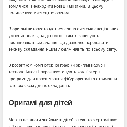
тому числі винаходити нові цікаві згини. В цьому
полягає вже мистецтво оригамі.
В оригамі використовується єдина система спеціальних
умовних знаків, за допомогою якою записують
послідовність складання. Це дозволяє передавати
техніку складання іншим людям навіть по всьому світу.
З розвитком комп'ютерної графіки оригамі набув і
технологічності: зараз вже існують комп'ютерні
програми для проєктування фіґур оригамі та отримання
готових схем для їх складання.
Оригамі для дітей
Можна починати знайомити дітей з технікою орігамі вже
з 4 років, якщо у них є інтерес до паперової творчості.