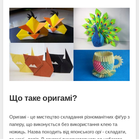
Що таке оригамі?
Оригамі - це мистецтво складання різноманітних фіґур з
паперу, що виконується без використання клею та
ножиць. Назва походить від японського
орі
- складати,