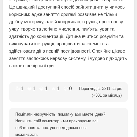
Це швидкий і доступний спосіб зайняти дитину чимось
корисним: адже заняття оригамі розвиває не тільки
дрібну моторику, але й координацію рухів, просторову
уяву, творче та логічне мислення, пам'ять, уваг та
здатність до концентрації. Дитина вчиться розуміти та
виконувати інструкції, працювати за схемою та
здійснювати дії в певній послідовності. Спокійне цікаве
заняття заспокоює нервову систему, і чудово підходить
в якості вечірньої гри.
1
1
1
1
0
👍
❤️
😀
🔥
😕
Переглядів:
3211
за рік
(+
331
за місяць)
Помітили незручність, помилку або маєте ідею?
Напишіть свій коментар - ми враховуємо всі
побажання та поступово додаємо нові
можливості.