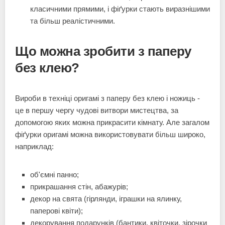
класичними прямими, і фіґурки стають виразнішими
та більш реалістичними.
Що можна зробити з паперу
без клею?
Вироби в техніці оригамі з паперу без клею і ножиць -
це в першу чергу чудові витвори мистецтва, за
допомогою яких можна прикрасити кімнату. Але загалом
фіґурки оригамі можна використовувати більш широко,
наприклад:
об'ємні панно;
прикрашання стін, абажурів;
декор на свята (гірлянди, іграшки на ялинку,
паперові квіти);
декорування подарунків (бантики, квіточки, зірочки