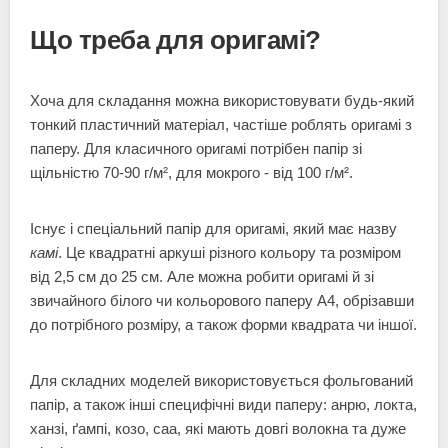
Що треба для оригамі?
Хоча для складання можна використовувати будь-який
тонкий пластичний матеріал, частіше роблять оригамі з
паперу. Для класичного оригамі потрібен папір зі
щільністю 70-90 г/м², для мокрого - від 100 г/м².
Існує і спеціальний папір для оригамі, який має назву
камі
. Це квадратні аркуші різного кольору та розміром
від 2,5 см до 25 см. Але можна робити оригамі й зі
звичайного білого чи кольорового паперу А4, обрізавши
до потрібного розміру, а також форми квадрата чи іншої.
Для складних моделей використовується фольгований
папір, а також інші специфічні види паперу: анрю, локта,
ханзі, ґампі, козо, саа, які мають довгі волокна та дуже