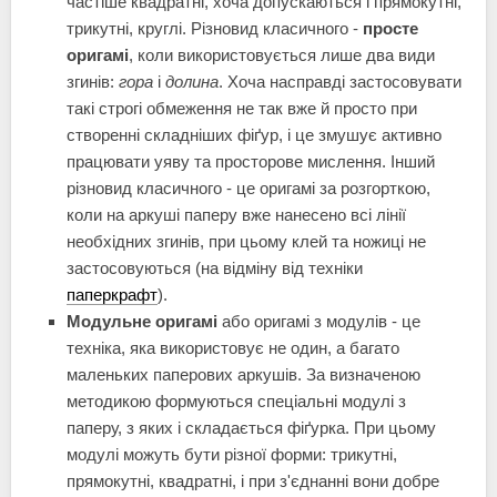
частіше квадратні, хоча допускаються і прямокутні,
трикутні, круглі. Різновид класичного -
просте
оригамі
, коли використовується лише два види
згинів:
гора
і
долина
. Хоча насправді застосовувати
такі строгі обмеження не так вже й просто при
створенні складніших фіґур, і це змушує активно
працювати уяву та просторове мислення. Інший
різновид класичного - це оригамі за розгорткою,
коли на аркуші паперу вже нанесено всі лінії
необхідних згинів, при цьому клей та ножиці не
застосовуються (на відміну від техніки
паперкрафт
).
Модульне оригамі
або оригамі з модулів - це
техніка, яка використовує не один, а багато
маленьких паперових аркушів. За визначеною
методикою формуються спеціальні модулі з
паперу, з яких і складається фіґурка. При цьому
модулі можуть бути різної форми: трикутні,
прямокутні, квадратні, і при з'єднанні вони добре