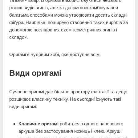
та
камі
- папір. В оригамі використовуються небагато
різних видів згинів, але за допомогою комбінування
багатьма способами можна утворювати досить складні
фіґури. Найбільш поширено створення таких виробів за
допомогою послідовних схем геометричних згинів і
складок.
Оригамі є чудовим хобі, яке доступне всім.
Види оригамі
Сучасне оригамі дає більше простору фантазії та дещо
розширює класичну техніку. На сьогодні існують такі
види оригамі:
Класичне оригамі
робиться з одного паперового
аркуша без застосування ножиць і клею. Аркуші