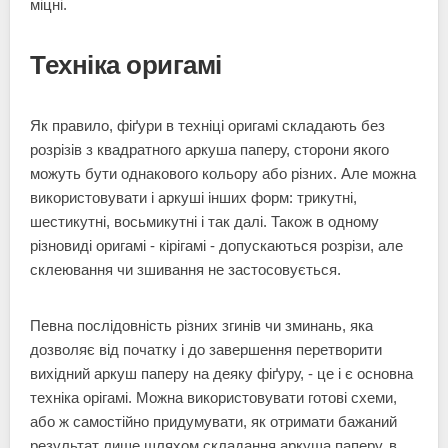
міцні.
Техніка оригамі
Як правило, фіґури в техніці оригамі складають без
розрізів з квадратного аркуша паперу, сторони якого
можуть бути однакового кольору або різних. Але можна
використовувати і аркуші інших форм: трикутні,
шестикутні, восьмикутні і так далі. Також в одному
різновиді оригамі - кірігамі - допускаються розрізи, але
склеювання чи зшивання не застосовується.
Певна послідовність різних згинів чи зминань, яка
дозволяє від початку і до завершення перетворити
вихідний аркуш паперу на деяку фіґуру, - це і є основна
техніка орігамі. Можна використовувати готові схеми,
або ж самостійно придумувати, як отримати бажаний
результат лише шляхом складання аркуша паперу, в