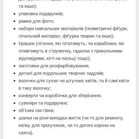
та інше);
упаковка подарунків;
рамки для фото;
набори навчальних матеріалів (геометричні фіґури,
лічильний матеріал, фіґурки тварин та інше);
іграшки (літачки, які літатимуть, чи кораблики, які
пливтимуть в струмочку, гадалки з прикольними
відповідями, кігті на пальці тощо);
заготовки для розфарбовування;
деталі для подальших творчих задумів;
вазочки для сухих чи штучних квітів, та й самі квіти
в таку вазочку;
конверти чи коробочки для зберігання;
сувеніри та подарунки;
об'ємні листівки;
шапки на різні випадки життя (чи то для ремонту,
кепку для прогулянок, чи то дитячі корони на
свята).