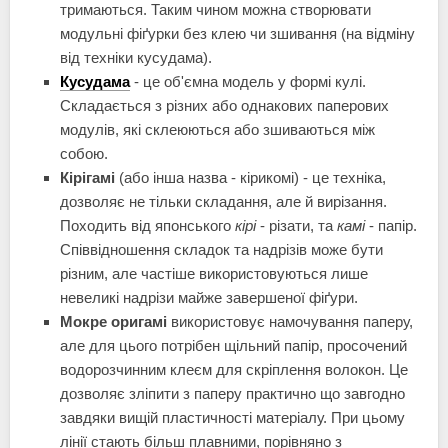
тримаються. Таким чином можна створювати
модульні фіґурки без клею чи зшивання (на відміну
від техніки кусудама).
Кусудама
- це об'ємна модель у формі кулі.
Складається з різних або однакових паперових
модулів, які склеюються або зшиваються між
собою.
Кірігамі
(або інша назва - кірикомі) - це техніка,
дозволяє не тільки складання, але й вирізання.
Походить від японського
кірі
- різати, та
камі
- папір.
Співвідношення складок та надрізів може бути
різним, але частіше використовуються лише
невеликі надрізи майже завершеної фіґури.
Мокре оригамі
використовує намочування паперу,
але для цього потрібен щільний папір, просочений
водорозчинним клеєм для скріплення волокон. Це
дозволяє зліпити з паперу практично що завгодно
завдяки вищій пластичності матеріалу. При цьому
лінії стають більш плавними, порівняно з