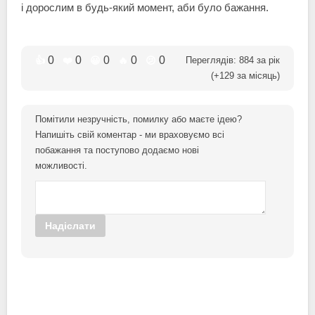
і дорослим в будь-який момент, аби було бажання.
0
0
0
0
0
👍
❤️
😀
🔥
😕
Переглядів:
884
за рік
(+
129
за місяць)
Помітили незручність, помилку або маєте ідею?
Напишіть свій коментар - ми враховуємо всі
побажання та поступово додаємо нові
можливості.
Надіслати