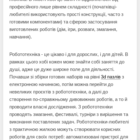
професійного лише рівнем складності (початківці-
любителі використовують прості конструкції, часто з
готовими компонентами) та сферою застосування
виготовлених роботів (дім, ігри, розваги, змагання,
навчання).
Робототехніка - це цікаво і для дорослих, і для дітей. В
рамках цього хобі кожен може знайти собі заняття до
душі, адже це дуже широке поле для діяльності.
Почавши зі збірки готових наборів на рівні
3d пазлів
з
електронною начинкою, потім можна перейти до
невеликих проєктів з робототехніки, а далі до
створення по-справжньому дивовижних роботів, а то й
проводити власні дослідження. З робототехніки
проводять змагання, фестивалі, турніри з вирішення та
виконання поставлених задач. Робототехніки-любителі
з практичною жилкою можуть створювати корисних
роботів для своїх потреб: автоматизовані пристрої для