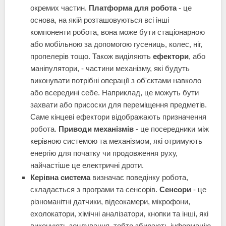
окремих частин.
Платформа для робота
- це
основа, на якій розташовуються всі інші
компоненти робота, вона може бути стаціонарною
або мобільною за допомогою гусениць, колес, ніг,
пропелерів тощо. Також виділяють
ефектори
, або
маніпулятори, - частини механізму, які будуть
виконувати потрібні операції з об'єктами навколо
або всередині себе. Наприклад, це можуть бути
захвати або присоски для переміщення предметів.
Саме кінцеві ефектори відображають призначення
робота.
Приводи механізмів
- це посередники між
керівною системою та механізмом, які отримують
енергію для початку чи продовження руху,
найчастіше це електричні дроти.
Керівна система
визначає поведінку робота,
складається з програми та сенсорів.
Сенсори
- це
різноманітні датчики, відеокамери, мікрофони,
ехолокатори, хімічні аналізатори, кнопки та інші, які
виконують зондування, тобто збирають інформацію