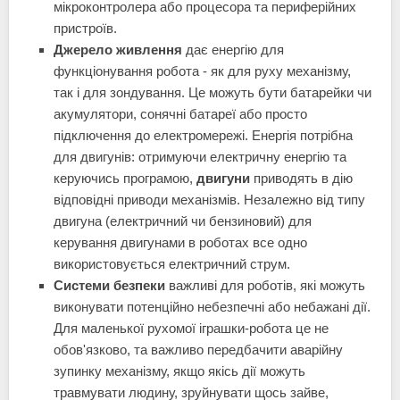
мікроконтролера або процесора та периферійних
пристроїв.
Джерело живлення
дає енергію для
функціонування робота - як для руху механізму,
так і для зондування. Це можуть бути батарейки чи
акумулятори, сонячні батареї або просто
підключення до електромережі. Енергія потрібна
для двигунів: отримуючи електричну енергію та
керуючись програмою,
двигуни
приводять в дію
відповідні приводи механізмів. Незалежно від типу
двигуна (електричний чи бензиновий) для
керування двигунами в роботах все одно
використовується електричний струм.
Системи безпеки
важливі для роботів, які можуть
виконувати потенційно небезпечні або небажані дії.
Для маленької рухомої іграшки-робота це не
обов'язково, та важливо передбачити аварійну
зупинку механізму, якщо якісь дії можуть
травмувати людину, зруйнувати щось зайве,