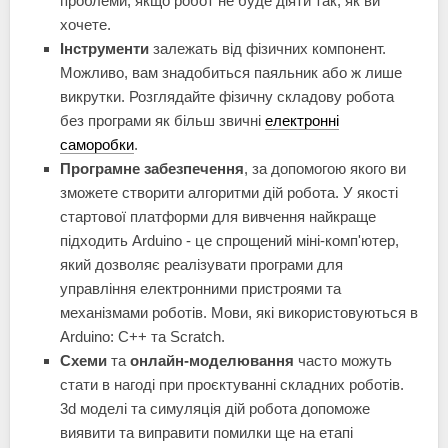
проблеми, якщо робот не буде діяти так, як ви
хочете.
Інструменти
залежать від фізичних компонент.
Можливо, вам знадобиться паяльник або ж лише
викрутки. Розглядайте фізичну складову робота
без програми як більш звичні
електронні
саморобки
.
Програмне забезпечення
, за допомогою якого ви
зможете створити алгоритми дій робота. У якості
стартової платформи для вивчення найкраще
підходить Arduino - це спрощений міні-комп'ютер,
який дозволяє реалізувати програми для
управління електронними пристроями та
механізмами роботів. Мови, які використовуються в
Arduino: C++ та Scratch.
Схеми
та
онлайн-моделювання
часто можуть
стати в нагоді при проєктуванні складних роботів.
3d моделі та симуляція дій робота допоможе
виявити та виправити помилки ще на етапі