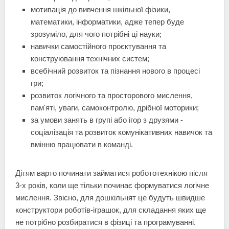
мотивація до вивчення шкільної фізики,
математики, інформатики, адже тепер буде
зрозуміло, для чого потрібні ці науки;
навички самостійного проєктування та
конструювання технічних систем;
всебічний розвиток та пізнання нового в процесі
гри;
розвиток логічного та просторового мислення,
пам'яті, уваги, самоконтролю, дрібної моторики;
за умови занять в групі або ігор з друзями -
соціалізація та розвиток комунікативних навичок та
вмінню працювати в команді.
Дітям варто починати займатися робототехнікою після
3-х років, коли ще тільки починає формуватися логічне
мислення. Звісно, для дошкільнят це будуть швидше
конструктори роботів-іграшок, для складання яких ще
не потрібно розбиратися в фізиці та програмуванні.