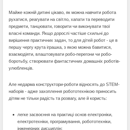
Майже кожній дитині цікаво, як можна навчити робота
рухатися, реагувати на світло, хапати та переводити
предмети, танцювати, говорити чи виконувати твої
власні команди. Якщо дорослі частіше схильні до
вирішення практичних задач, то для дітей робот - це в
першу чергу крута іграшка, з якою можна бавитися,
взаємодіяти, влаштовувати робо-перегони чи робо-
боротьбу, створювати фантастичних домашніх роботів-
улюбленців.
Але недарма конструктори-роботи відносять до STEM-
наборів - адже захоплення робототехнікою приносить
дітям не тільки радість та розвагу, але й користь:
легке засвоєння на практиці основ електроніки,
електротехніки, програмування, робототехніки,
інженерних дисциплін;