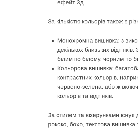
ефейт 3д.
За кількістю кольорів також є рі
Монохромна вишивка: з вико
декількох близьких відтінків
білим по білому, чорним по б
Кольорова вишивка: багатоба
контрастних кольорів, напри
червоно-зелена, або ж включа
кольорів та відтінків.
За стилем та візерунками існує 
рококо, бохо, текстова вишивка 