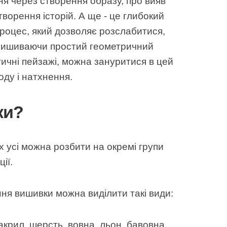
ня через створення образу, про вияв
дтворення історій. А ще - це глибокий
роцес, який дозволяє розслабитися,
 Вишиваючи простий геометричний
тичні пейзажі, можна зануритися в цей
оду і натхнення.
ки?
їх усі можна розбити на окремі групи
ії.
ня вишивки можна виділити такі види:
 акрил, шерсть, вовна, льон, бавовна,