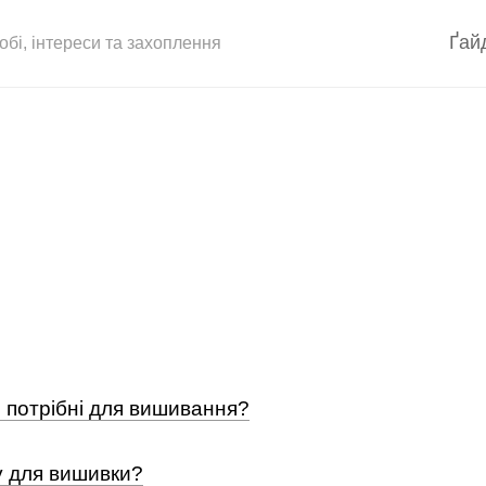
Ґай
обі, інтереси та захоплення
Б
А
и потрібні для вишивання?
у для вишивки?