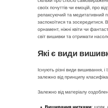
скільки про спосіб самовиражен
своїх почуттів чи емоцій, про ві
релаксуючий та медитативний п
заспокоїтися та зосередитися.
орнамент, ніжні квіти чи фантас
світ вишивки та отримати насол
Які є види вишив
Існують різні види вишивання, і 
залежно від принципу класифікац
Залежно від матеріалу оздоблен
Вишивання нитками
: шовк,