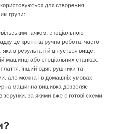
 використовуються для створення
икі групи:
вільським гачком, спеціальною
адку це кропітка ручна робота, часто
 яка в результаті й цінується вище.
й машинці або спеціальних станках.
лаття, інший одяг, рушники та
и, але можна і в домашніх умовах
терна машинна вишивка дозволяє
ізерунки, за якими вже є готові схеми
и?