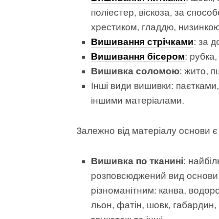
поліестер, віскоза, за спос
хрестиком, гладдю, низинкою
Вишивання стрічками
: за 
Вишивання бісером
: рубка
Вишивка соломою
: жито, 
Інші види вишивки: паєтками
іншими матеріалами.
Залежно від матеріалу основи є 
Вишивка по тканині
: найбі
розповсюджений вид основи,
різноманітним: канва, водор
льон, фатін, шовк, габардин,