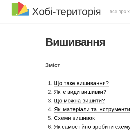
Хобі-територія
все про х
Вишивання
Зміст
Що таке вишивання?
Які є види вишивки?
Що можна вишити?
Які матеріали та інструмент
Схеми вишивок
Як самостійно зробити схем