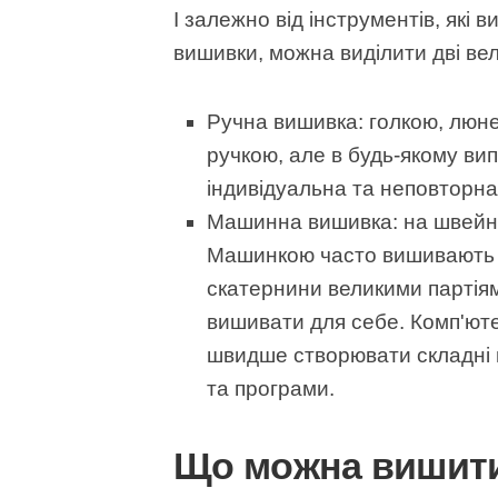
І залежно від інструментів, які
вишивки, можна виділити дві вел
Ручна вишивка: голкою, люне
ручкою, але в будь-якому вип
індивідуальна та неповторна,
Машинна вишивка: на швейні
Машинкою часто вишивають п
скатернини великими партіям
вишивати для себе. Комп'ю
швидше створювати складні в
та програми.
Що можна вишит