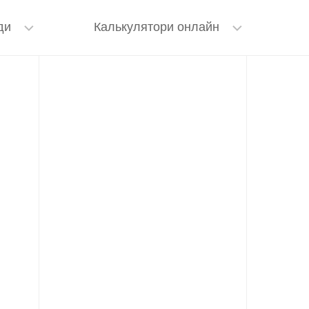
ди
Калькулятори онлайн
езперебійник для роутера
Калькулятор канви
кумуляторна лампа
Калькулятор бісеру
Калькулятор пряжі
Калькулятор макраме
Калькулятор епоксидної смоли
Калькулятор для свічок
Кольорове маркування резисторів