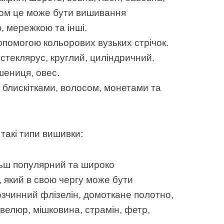
обом це може бути вишивання
, мережкою та інші.
допомогою кольорових вузьких стрічок.
, стеклярус, круглий, циліндричний.
пшениця, овес.
, блискітками, волосом, монетами та
такі типи вишивки:
льш популярний та широко
 який в свою чергу може бути
озчинний флізелін, домоткане полотно,
 велюр, мішковина, страмін, фетр,