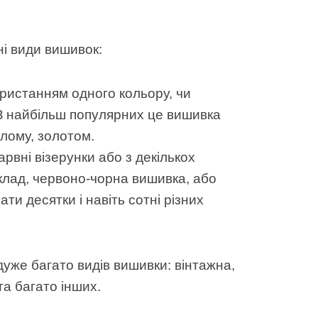
зні види вишивок:
ристанням одного кольору, чи
. З найбільш популярних це вишивка
ілому, золотом.
рвні візерунки або з декількох
клад, червоно-чорна вишивка, або
ти десятки і навіть сотні різних
дуже багато видів вишивки: вінтажна,
та багато інших.