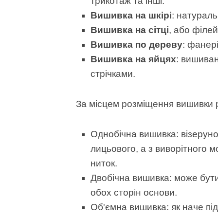
трикотаж та інші.
Вишивка на шкірі
: натураль
Вишивка на сітці
, або філе
Вишивка по дереву
: фанері
Вишивка на яйцях
: вишиван
стрічками.
За місцем розміщення вишивки р
Однобічна вишивка: візеруно
лицьового, а з виворітного 
ниток.
Двобічна вишивка: може бути 
обох сторін основи.
Об'ємна вишивка: як наче пі